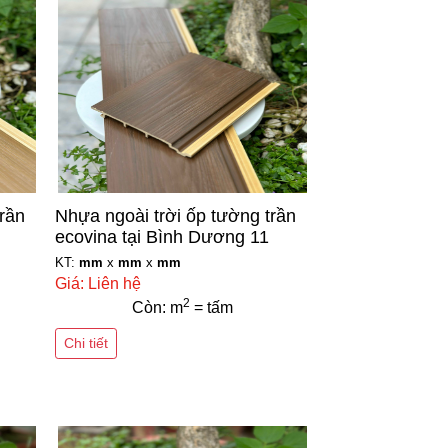
trần
Nhựa ngoài trời ốp tường trần
ecovina tại Bình Dương 11
KT:
mm
x
mm
x
mm
Giá: Liên hệ
2
Còn: m
= tấm
Chi tiết