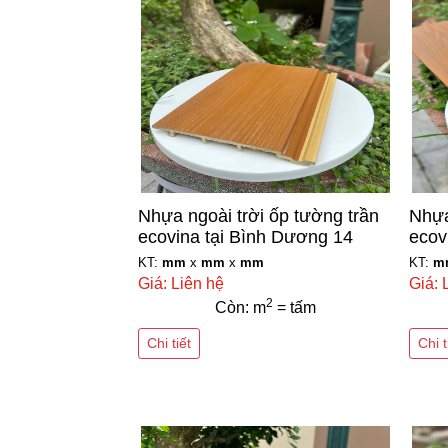
Nhựa ngoài trời ốp tường trần
Nhựa
ecovina tại Bình Dương 14
ecov
KT:
mm
x
mm
x
mm
KT:
m
Giá: Liên hệ
Giá: 
2
Còn: m
= tấm
Chi tiết
Chi t