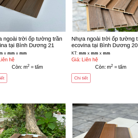
 ngoài trời ốp tường trần
Nhựa ngoài trời ốp tường 
ina tại Bình Dương 21
ecovina tại Bình Dương 20
m
x
mm
x
mm
KT:
mm
x
mm
x
mm
Liên hệ
Giá: Liên hệ
2
2
Còn: m
= tấm
Còn: m
= tấm
iết
Chi tiết