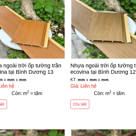
 ngoài trời ốp tường trần
Nhựa ngoài trời ốp tường 
ina tại Bình Dương 13
ecovina tại Bình Dương 12
m
x
mm
x
mm
KT:
mm
x
mm
x
mm
Liên hệ
Giá: Liên hệ
2
2
Còn: m
= tấm
Còn: m
= tấm
iết
Chi tiết