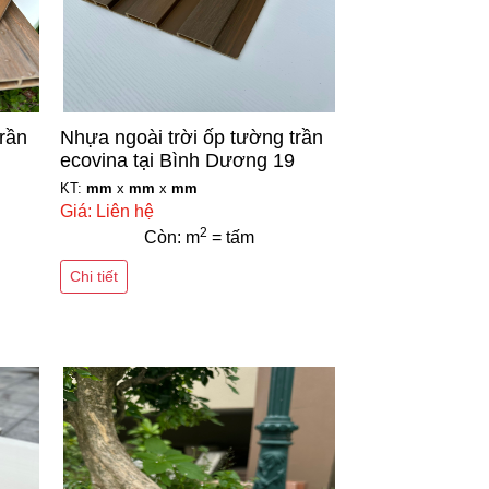
trần
Nhựa ngoài trời ốp tường trần
ecovina tại Bình Dương 19
KT:
mm
x
mm
x
mm
Giá: Liên hệ
2
Còn: m
= tấm
Chi tiết