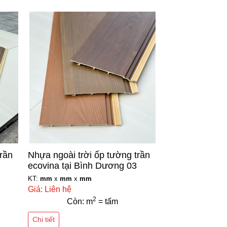
trần
Nhựa ngoài trời ốp tường trần
ecovina tại Bình Dương 03
KT:
mm
x
mm
x
mm
Giá: Liên hệ
2
Còn: m
= tấm
Chi tiết