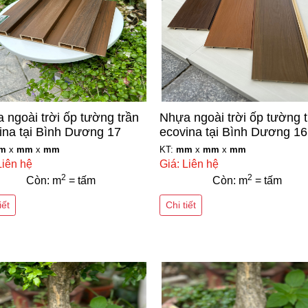
 ngoài trời ốp tường trần
Nhựa ngoài trời ốp tường 
ina tại Bình Dương 17
ecovina tại Bình Dương 16
m
x
mm
x
mm
KT:
mm
x
mm
x
mm
Liên hệ
Giá: Liên hệ
2
2
Còn: m
= tấm
Còn: m
= tấm
iết
Chi tiết