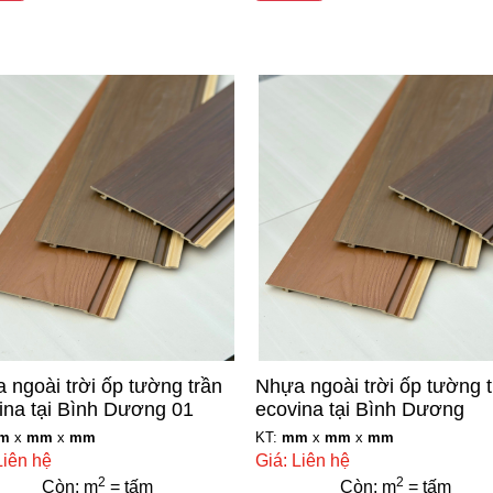
 ngoài trời ốp tường trần
Nhựa ngoài trời ốp tường 
ina tại Bình Dương 01
ecovina tại Bình Dương
m
x
mm
x
mm
KT:
mm
x
mm
x
mm
Liên hệ
Giá: Liên hệ
2
2
Còn: m
= tấm
Còn: m
= tấm