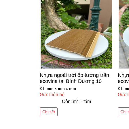
Nhựa ngoài trời ốp tường trần
Nhựa
ecovina tại Bình Dương 10
ecov
KT:
mm
x
mm
x
mm
KT:
m
Giá: Liên hệ
Giá: 
2
Còn: m
= tấm
Chi tiết
Chi t