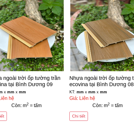
 ngoài trời ốp tường trần
Nhựa ngoài trời ốp tường 
ina tại Bình Dương 09
ecovina tại Bình Dương 08
m
x
mm
x
mm
KT:
mm
x
mm
x
mm
Liên hệ
Giá: Liên hệ
2
2
Còn: m
= tấm
Còn: m
= tấm
iết
Chi tiết