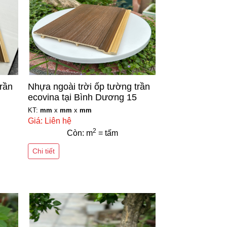
trần
Nhựa ngoài trời ốp tường trần
ecovina tại Bình Dương 15
KT:
mm
x
mm
x
mm
Giá: Liên hệ
2
Còn: m
= tấm
Chi tiết