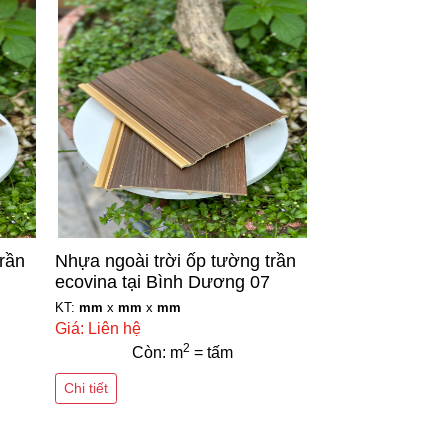
trần
Nhựa ngoài trời ốp tường trần
ecovina tại Bình Dương 07
KT:
mm
x
mm
x
mm
Giá: Liên hệ
2
Còn: m
= tấm
Chi tiết