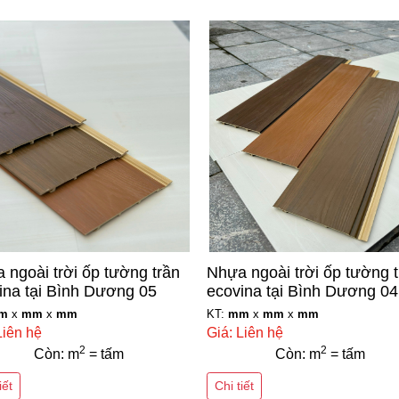
 ngoài trời ốp tường trần
Nhựa ngoài trời ốp tường 
ina tại Bình Dương 05
ecovina tại Bình Dương 04
m
x
mm
x
mm
KT:
mm
x
mm
x
mm
Liên hệ
Giá: Liên hệ
2
2
Còn: m
= tấm
Còn: m
= tấm
iết
Chi tiết