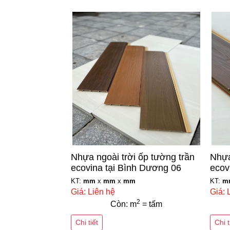
Nhựa ngoài trời ốp tường trần
Nhựa
ecovina tại Bình Dương 06
ecov
KT:
mm
x
mm
x
mm
KT:
m
Giá: Liên hệ
Giá: 
2
Còn: m
= tấm
Chi tiết
Chi t