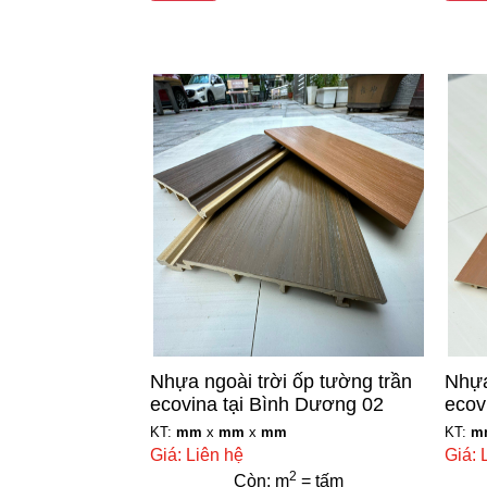
Nhựa ngoài trời ốp tường trần
Nhựa
ecovina tại Bình Dương 02
ecov
KT:
mm
x
mm
x
mm
KT:
m
Giá: Liên hệ
Giá: 
2
Còn: m
= tấm