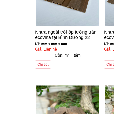
Nhựa ngoài trời ốp tường trần
Nhựa
ecovina tại Bình Dương 22
ecov
KT:
mm
x
mm
x
mm
KT:
m
Giá: Liên hệ
Giá: 
2
Còn: m
= tấm
Chi tiết
Chi t