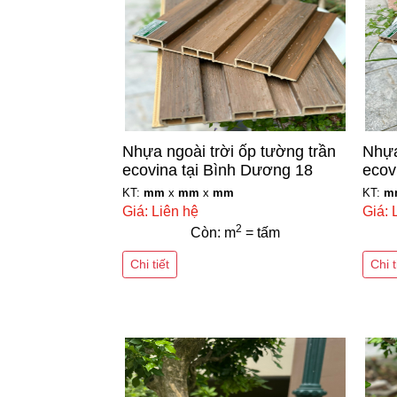
Nhựa ngoài trời ốp tường trần
Nhựa
ecovina tại Bình Dương 18
ecov
KT:
mm
x
mm
x
mm
KT:
m
Giá: Liên hệ
Giá: 
2
Còn: m
= tấm
Chi tiết
Chi t