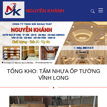
NGUYỄN KHÁNH
TỔNG KHO: TẤM NHỰA ỐP TƯỜNG
VĨNH LONG