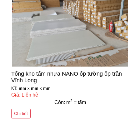
Tổng kho tấm nhựa NANO ốp tường ốp trần
Vĩnh Long
KT:
mm
x
mm
x
mm
Giá: Liên hệ
2
Còn: m
= tấm
Chi tiết