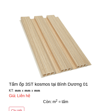
Tấm ốp 3ST kosmos tại Bình Dương 01
KT:
mm
x
mm
x
mm
Giá: Liên hệ
2
Còn: m
= tấm
Chi tiết