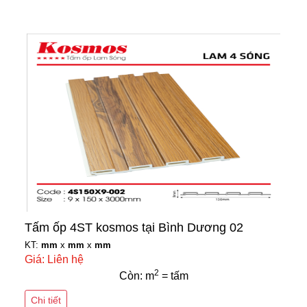
Tấm ốp 4ST kosmos tại Bình Dương 02
KT:
mm
x
mm
x
mm
Giá: Liên hệ
2
Còn: m
= tấm
Chi tiết