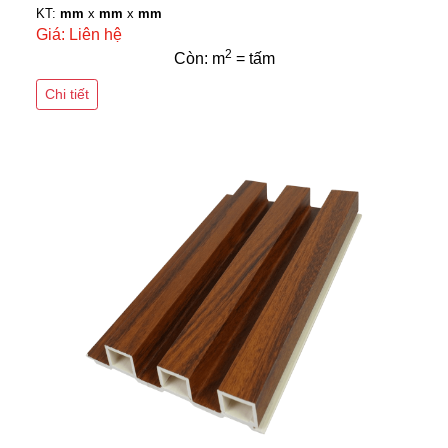
KT:
mm
x
mm
x
mm
Giá: Liên hệ
2
Còn: m
= tấm
Chi tiết