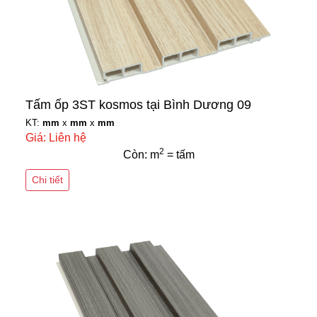
Tấm ốp 3ST kosmos tại Bình Dương 09
KT:
mm
x
mm
x
mm
Giá: Liên hệ
2
Còn: m
= tấm
Chi tiết