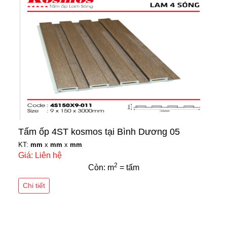
Tấm ốp 4ST kosmos tại Bình Dương 05
KT:
mm
x
mm
x
mm
Giá: Liên hệ
2
Còn: m
= tấm
Chi tiết