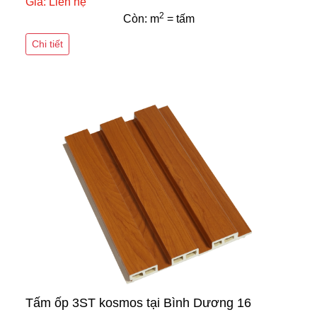
Giá: Liên hệ
2
Còn: m
= tấm
Chi tiết
Tấm ốp 3ST kosmos tại Bình Dương 16