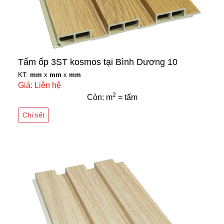
Tấm ốp 3ST kosmos tại Bình Dương 10
KT:
mm
x
mm
x
mm
Giá: Liên hệ
2
Còn: m
= tấm
Chi tiết