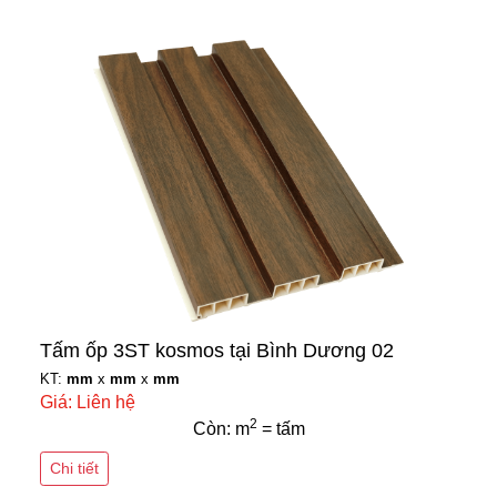
Tấm ốp 3ST kosmos tại Bình Dương 02
KT:
mm
x
mm
x
mm
Giá: Liên hệ
2
Còn: m
= tấm
Chi tiết