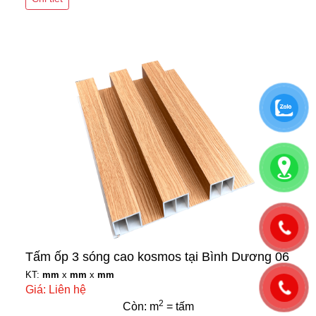
Tấm ốp 3 sóng cao kosmos tại Bình Dương 06
KT:
mm
x
mm
x
mm
Giá: Liên hệ
2
Còn: m
= tấm