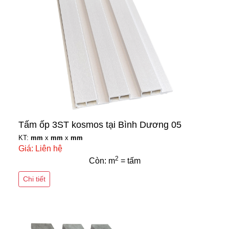
Tấm ốp 3ST kosmos tại Bình Dương 05
KT:
mm
x
mm
x
mm
Giá: Liên hệ
2
Còn: m
= tấm
Chi tiết