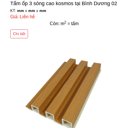
Tấm ốp 3 sóng cao kosmos tại Bình Dương 02
KT:
mm
x
mm
x
mm
Giá: Liên hệ
2
Còn: m
= tấm
Chi tiết