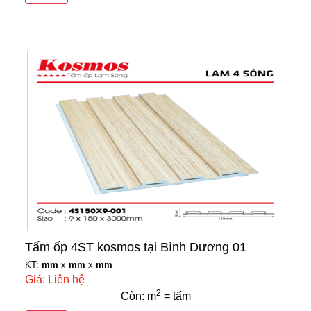
Tấm ốp 4ST kosmos tại Bình Dương 01
KT:
mm
x
mm
x
mm
Giá: Liên hệ
2
Còn: m
= tấm