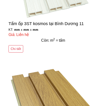
Tấm ốp 3ST kosmos tại Bình Dương 11
KT:
mm
x
mm
x
mm
Giá: Liên hệ
2
Còn: m
= tấm
Chi tiết