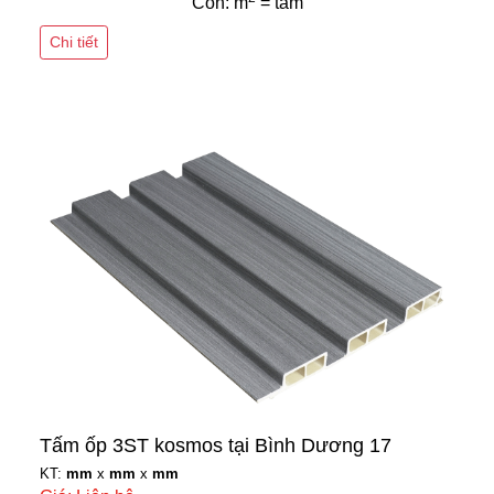
Còn: m
= tấm
Chi tiết
Tấm ốp 3ST kosmos tại Bình Dương 17
KT:
mm
x
mm
x
mm