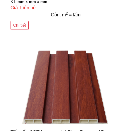
KT:
mm
x
mm
x
mm
Giá: Liên hệ
2
Còn: m
= tấm
Chi tiết