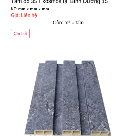
Tấm ốp 3ST kosmos tại Bình Dương 15
KT:
mm
x
mm
x
mm
Giá: Liên hệ
2
Còn: m
= tấm
Chi tiết