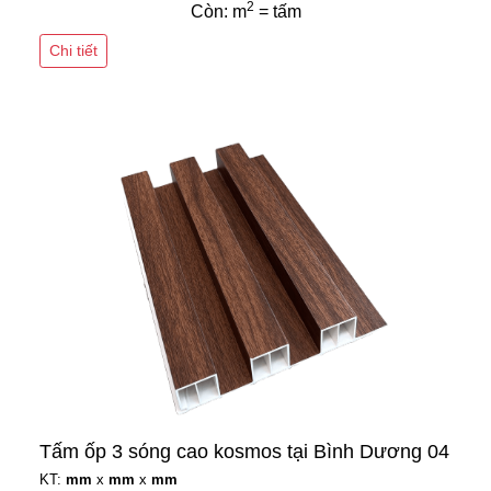
2
Còn: m
= tấm
Chi tiết
Tấm ốp 3 sóng cao kosmos tại Bình Dương 04
KT:
mm
x
mm
x
mm