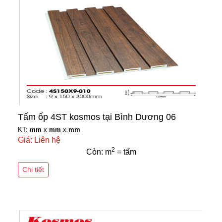
Tấm ốp 4ST kosmos tại Bình Dương 06
KT:
mm
x
mm
x
mm
Giá: Liên hệ
2
Còn: m
= tấm
Chi tiết