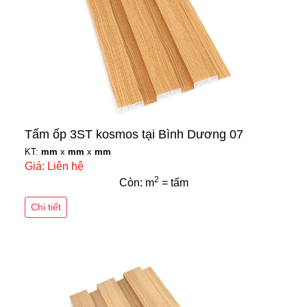
Tấm ốp 3ST kosmos tại Bình Dương 07
KT:
mm
x
mm
x
mm
Giá: Liên hệ
2
Còn: m
= tấm
Chi tiết