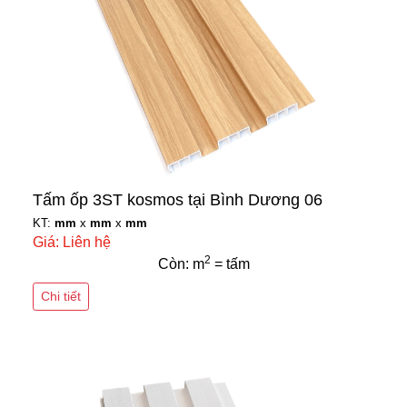
Tấm ốp 3ST kosmos tại Bình Dương 06
KT:
mm
x
mm
x
mm
Giá: Liên hệ
2
Còn: m
= tấm
Chi tiết