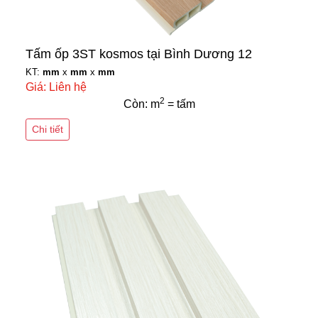
Tấm ốp 3ST kosmos tại Bình Dương 12
KT:
mm
x
mm
x
mm
Giá: Liên hệ
2
Còn: m
= tấm
Chi tiết