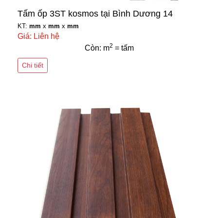
Tấm ốp 3ST kosmos tại Bình Dương 14
KT:
mm
x
mm
x
mm
Giá: Liên hệ
2
Còn: m
= tấm
Chi tiết