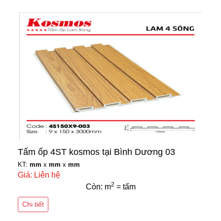
Tấm ốp 4ST kosmos tại Bình Dương 03
KT:
mm
x
mm
x
mm
Giá: Liên hệ
2
Còn: m
= tấm
Chi tiết