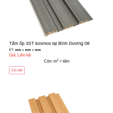
Tấm ốp 3ST kosmos tại Bình Dương 08
KT:
mm
x
mm
x
mm
Giá: Liên hệ
2
Còn: m
= tấm
Chi tiết