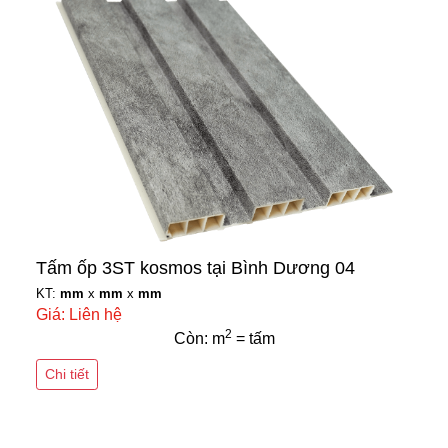
Tấm ốp 3ST kosmos tại Bình Dương 04
KT:
mm
x
mm
x
mm
Giá: Liên hệ
2
Còn: m
= tấm
Chi tiết