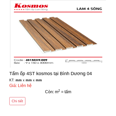
Tấm ốp 4ST kosmos tại Bình Dương 04
KT:
mm
x
mm
x
mm
Giá: Liên hệ
2
Còn: m
= tấm
Chi tiết