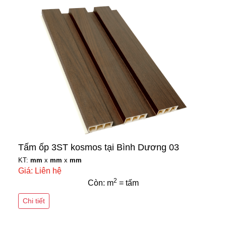
Tấm ốp 3ST kosmos tại Bình Dương 03
KT:
mm
x
mm
x
mm
Giá: Liên hệ
2
Còn: m
= tấm
Chi tiết