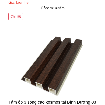
Giá: Liên hệ
2
Còn: m
= tấm
Chi tiết
Tấm ốp 3 sóng cao kosmos tại Bình Dương 03