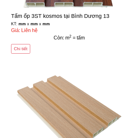
Tấm ốp 3ST kosmos tại Bình Dương 13
KT:
mm
x
mm
x
mm
Giá: Liên hệ
2
Còn: m
= tấm
Chi tiết