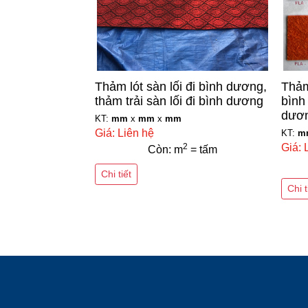
Thảm lót sàn lối đi bình dương,
Thảm
thảm trải sàn lối đi bình dương
bình
dươ
KT:
mm
x
mm
x
mm
Giá: Liên hệ
KT:
m
2
Giá: 
Còn: m
= tấm
Chi tiết
Chi t