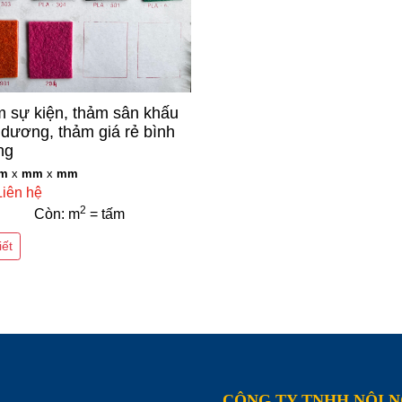
 sự kiện, thảm sân khấu
 dương, thảm giá rẻ bình
ng
m
x
mm
x
mm
Liên hệ
2
Còn: m
= tấm
iết
CÔNG TY TNHH NỘI 