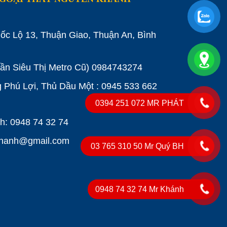
ốc Lộ 13, Thuận Giao, Thuận An, Bình
Gần Siêu Thị Metro Cũ)
0984743274
Phú Lợi, Thủ Dầu Một : 0945 533 662
0394 251 072 MR PHÁT
: 0948 74 32 74
khanh@gmail.com
03 765 310 50 Mr Quý BH
0948 74 32 74 Mr Khánh