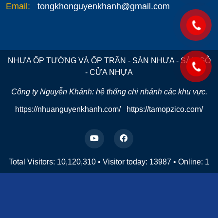
Email:
tongkhonguyenkhanh@gmail.com
NHỰA ỐP TƯỜNG VÀ ỐP TRẦN - SÀN NHỰA - SÀN GỖ
- CỬA NHỰA
Công ty Nguyễn Khánh: hệ thống chi nhánh các khu vực.
https://nhuanguyenkhanh.com/
https://tamopzico.com/
Total Visitors: 10,120,310
•
Visitor today:
13987
•
Online:
1