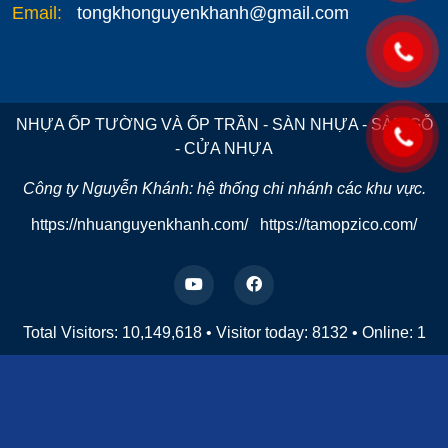
Email:
tongkhonguyenkhanh@gmail.com
NHỰA ỐP TƯỜNG VÀ ỐP TRẦN - SÀN NHỰA - SÀN GỖ
- CỬA NHỰA
Công ty Nguyễn Khánh: hệ thống chi nhánh các khu vực.
https://nhuanguyenkhanh.com/
https://tamopzico.com/
Total Visitors: 10,149,618
•
Visitor today:
8132
•
Online:
1