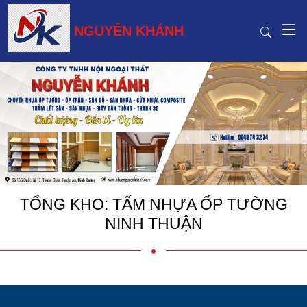
NGUYỄN KHÁNH
TỔNG KHO: TẤM NHỰA ỐP TƯỜNG
NINH THUẬN