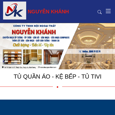
NGUYỄN KHÁNH
TỦ QUẦN ÁO - KỆ BẾP - TỦ TIVI