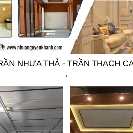
RẦN NHỰA THẢ - TRẦN THẠCH C