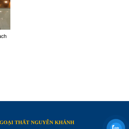
ạch
NGOẠI THẤT NGUYỄN KHÁNH