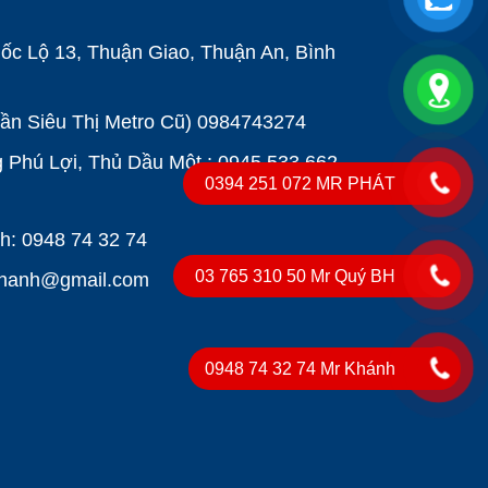
ốc Lộ 13, Thuận Giao, Thuận An, Bình
Gần Siêu Thị Metro Cũ)
0984743274
Phú Lợi, Thủ Dầu Một : 0945 533 662
0394 251 072 MR PHÁT
: 0948 74 32 74
03 765 310 50 Mr Quý BH
khanh@gmail.com
0948 74 32 74 Mr Khánh