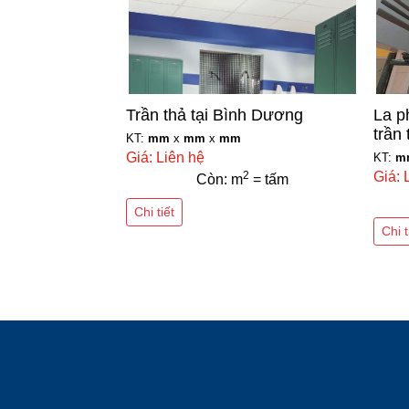
Trần thả tại Bình Dương
La p
trần
KT:
mm
x
mm
x
mm
Giá: Liên hệ
KT:
m
2
Giá: 
Còn: m
= tấm
Chi tiết
Chi t