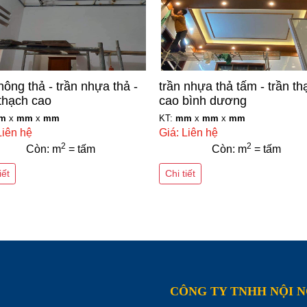
hông thả - trần nhựa thả -
trần nhựa thả tấm - trần th
 thạch cao
cao bình dương
m
x
mm
x
mm
KT:
mm
x
mm
x
mm
Liên hệ
Giá: Liên hệ
2
2
Còn: m
= tấm
Còn: m
= tấm
iết
Chi tiết
CÔNG TY TNHH NỘI 