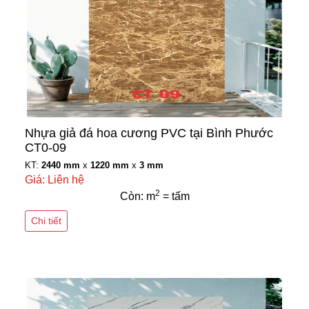
Nhựa giả đá hoa cương PVC tại Bình Phước
CT0-09
KT:
2440 mm
x
1220 mm
x
3 mm
Giá: Liên hệ
2
Còn: m
= tấm
Chi tiết