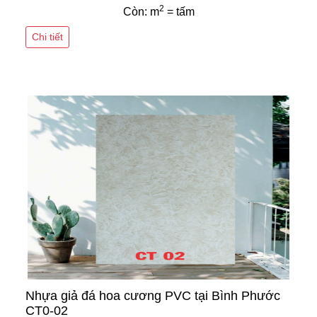
2
Còn: m
= tấm
Chi tiết
Nhựa giả đá hoa cương PVC tại Bình Phước
CT0-02