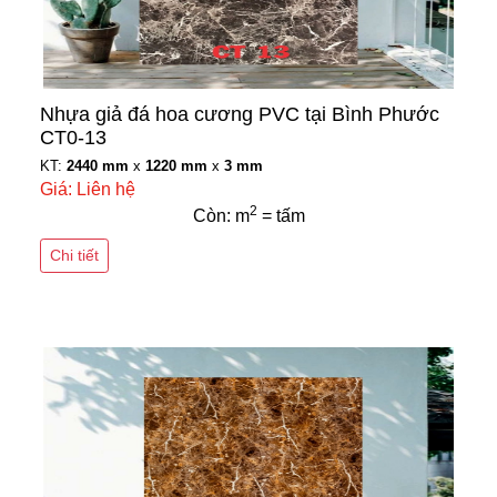
Nhựa giả đá hoa cương PVC tại Bình Phước
CT0-13
KT:
2440 mm
x
1220 mm
x
3 mm
Giá: Liên hệ
2
Còn: m
= tấm
Chi tiết