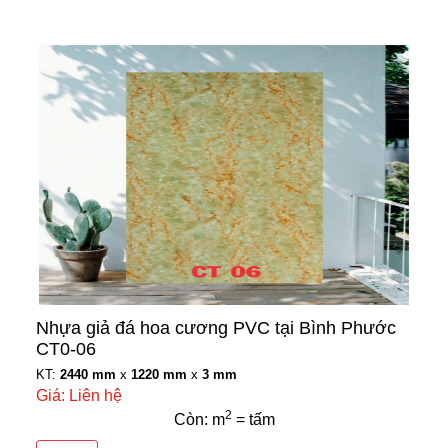
Nhựa giả đá hoa cương PVC tại Bình Phước
CT0-06
KT:
2440 mm
x
1220 mm
x
3 mm
Giá: Liên hệ
2
Còn: m
= tấm