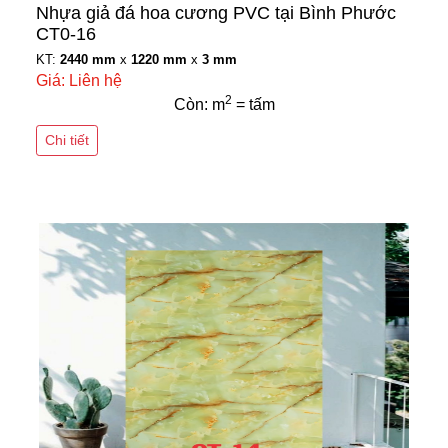
Nhựa giả đá hoa cương PVC tại Bình Phước
CT0-16
KT:
2440 mm
x
1220 mm
x
3 mm
Giá: Liên hệ
2
Còn: m
= tấm
Chi tiết