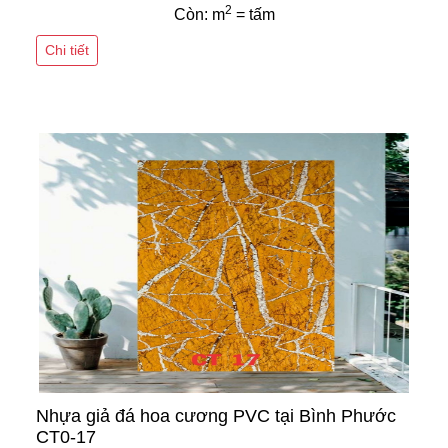
2
Còn: m
= tấm
Chi tiết
Nhựa giả đá hoa cương PVC tại Bình Phước
CT0-17