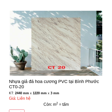
Nhựa giả đá hoa cương PVC tại Bình Phước
CT0-20
KT:
2440 mm
x
1220 mm
x
3 mm
Giá: Liên hệ
2
Còn: m
= tấm