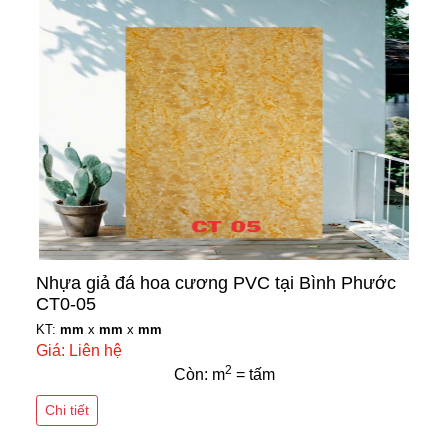
Nhựa giả đá hoa cương PVC tại Bình Phước
CT0-05
KT:
mm
x
mm
x
mm
Giá: Liên hệ
2
Còn: m
= tấm
Chi tiết