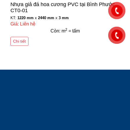
Nhựa giả đá hoa cương PVC tại Bình Phước
CT0-01
KT:
1220 mm
x
2440 mm
x
3 mm
Giá: Liên hệ
2
Còn: m
= tấm
Chi tiết