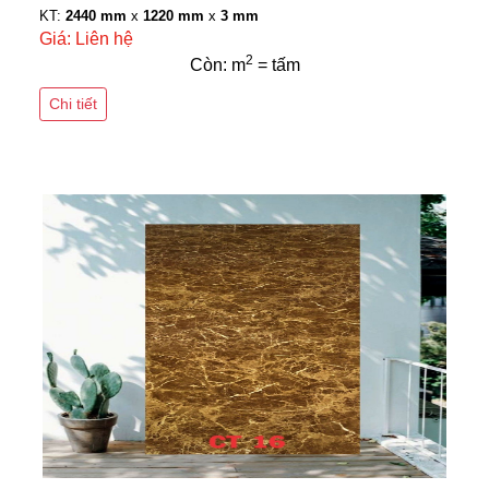
KT:
2440 mm
x
1220 mm
x
3 mm
Giá: Liên hệ
2
Còn: m
= tấm
Chi tiết