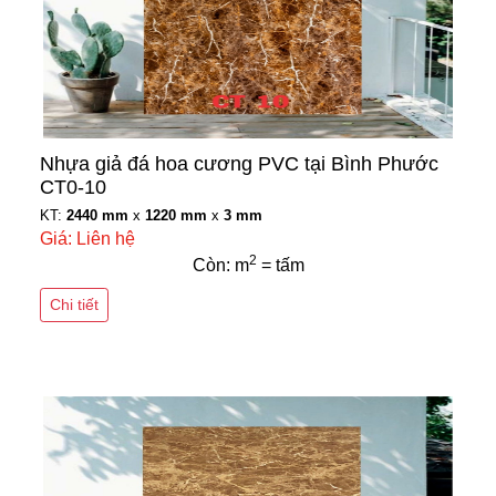
Nhựa giả đá hoa cương PVC tại Bình Phước
CT0-10
KT:
2440 mm
x
1220 mm
x
3 mm
Giá: Liên hệ
2
Còn: m
= tấm
Chi tiết