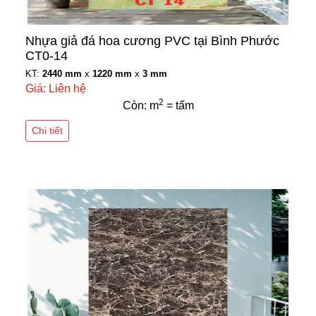
Nhựa giả đá hoa cương PVC tại Bình Phước
CT0-14
KT:
2440 mm
x
1220 mm
x
3 mm
Giá: Liên hệ
2
Còn: m
= tấm
Chi tiết