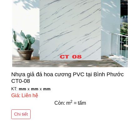
Nhựa giả đá hoa cương PVC tại Bình Phước
CT0-08
KT:
mm
x
mm
x
mm
Giá: Liên hệ
2
Còn: m
= tấm
Chi tiết