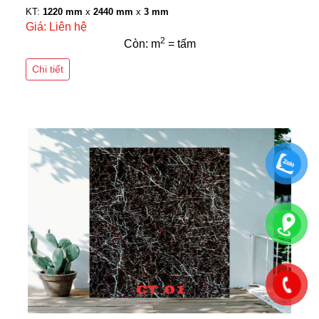
KT:
1220 mm
x
2440 mm
x
3 mm
Giá: Liên hệ
2
Còn: m
= tấm
Chi tiết