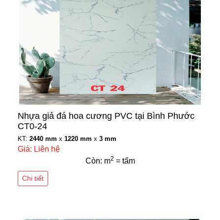
Nhựa giả đá hoa cương PVC tại Bình Phước
CT0-24
KT:
2440 mm
x
1220 mm
x
3 mm
Giá: Liên hệ
2
Còn: m
= tấm
Chi tiết