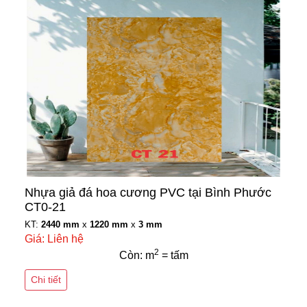
Nhựa giả đá hoa cương PVC tại Bình Phước
CT0-21
KT:
2440 mm
x
1220 mm
x
3 mm
Giá: Liên hệ
2
Còn: m
= tấm
Chi tiết