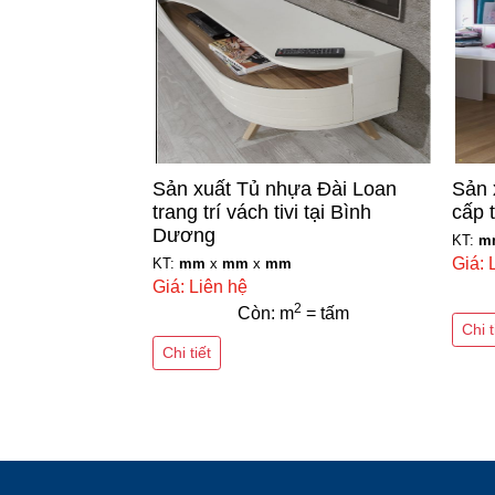
Sản xuất Tủ nhựa Đài Loan
Sản 
trang trí vách tivi tại Bình
cấp 
Dương
KT:
m
Giá: 
KT:
mm
x
mm
x
mm
Giá: Liên hệ
2
Còn: m
= tấm
Chi t
Chi tiết