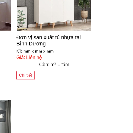
i
Đơn vị sản xuất tủ nhựa tại
Bình Dương
KT:
mm
x
mm
x
mm
Giá: Liên hệ
2
Còn: m
= tấm
Chi tiết