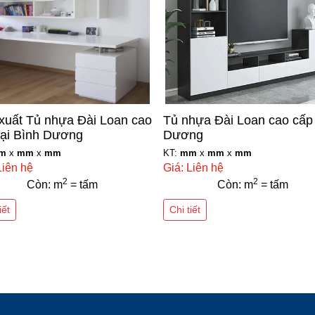
xuất Tủ nhựa Đài Loan cao
Tủ nhựa Đài Loan cao cấp
tại Bình Dương
Dương
m
x
mm
x
mm
KT:
mm
x
mm
x
mm
Liên hệ
Giá: Liên hệ
2
2
Còn: m
= tấm
Còn: m
= tấm
iết
Chi tiết