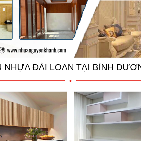
Ủ NHỰA ĐÀI LOAN TẠI BÌNH DƯƠ