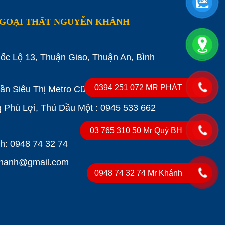
NGOẠI THẤT NGUYỄN KHÁNH
ốc Lộ 13, Thuận Giao, Thuận An, Bình
0394 251 072 MR PHÁT
Gần Siêu Thị Metro Cũ)
0984743274
Phú Lợi, Thủ Dầu Một : 0945 533 662
03 765 310 50 Mr Quý BH
: 0948 74 32 74
khanh@gmail.com
0948 74 32 74 Mr Khánh