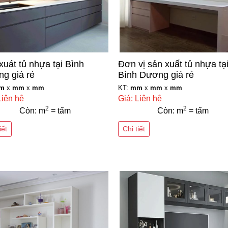
xuát tủ nhựa tại Bình
Đơn vị sản xuất tủ nhựa tạ
g giá rẻ
Bình Dương giá rẻ
m
x
mm
x
mm
KT:
mm
x
mm
x
mm
Liên hệ
Giá: Liên hệ
2
2
Còn: m
= tấm
Còn: m
= tấm
iết
Chi tiết