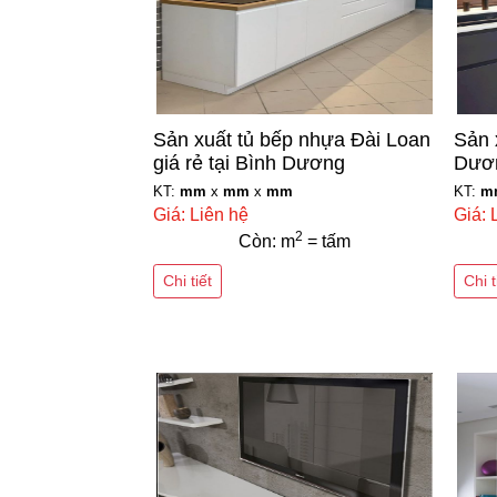
Sản xuất tủ bếp nhựa Đài Loan
Sản 
giá rẻ tại Bình Dương
Dươn
KT:
mm
x
mm
x
mm
KT:
m
Giá: Liên hệ
Giá: 
2
Còn: m
= tấm
Chi tiết
Chi t