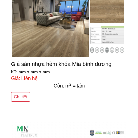
Giá sàn nhựa hèm khóa Mia bình dương
KT:
mm
x
mm
x
mm
Giá: Liên hệ
2
Còn: m
= tấm
Chi tiết