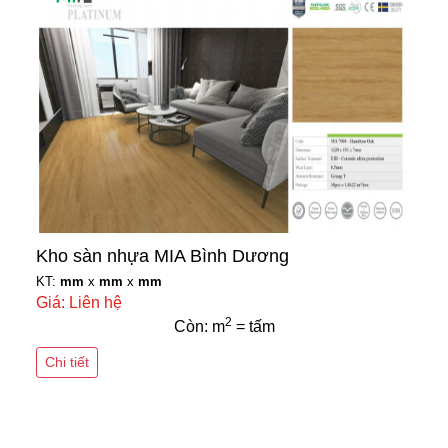
Kho sàn nhựa MIA Bình Dương
KT:
mm
x
mm
x
mm
Giá: Liên hệ
2
Còn: m
= tấm
Chi tiết