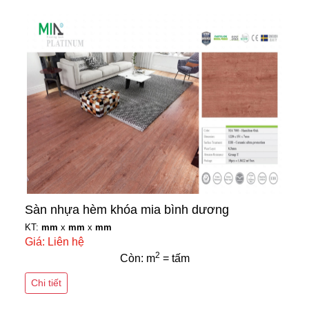
Sàn nhựa hèm khóa mia bình dương
KT:
mm
x
mm
x
mm
Giá: Liên hệ
2
Còn: m
= tấm
Chi tiết