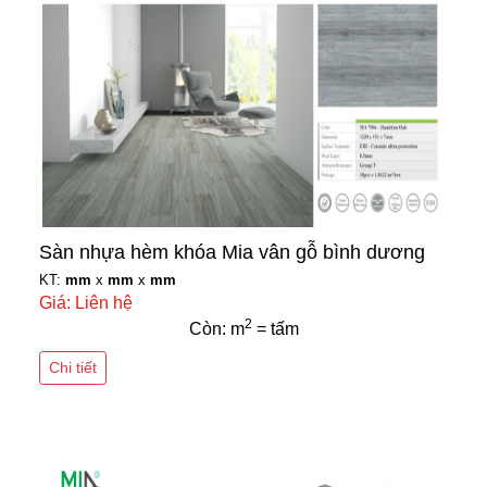
Sàn nhựa hèm khóa Mia vân gỗ bình dương
KT:
mm
x
mm
x
mm
Giá: Liên hệ
2
Còn: m
= tấm
Chi tiết