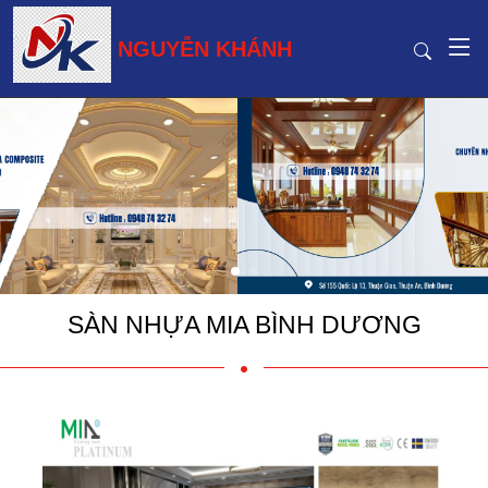
NGUYỄN KHÁNH
SÀN NHỰA MIA BÌNH DƯƠNG