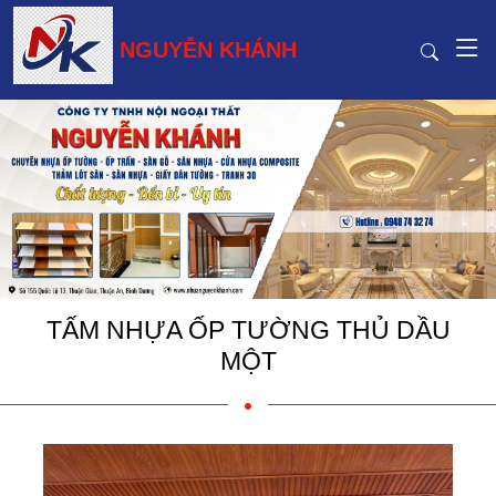
NGUYỄN KHÁNH
TẤM NHỰA ỐP TƯỜNG THỦ DẦU
MỘT