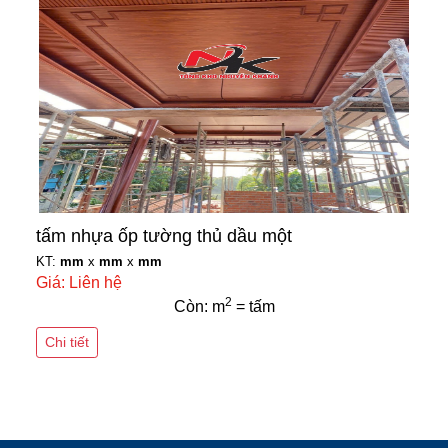
tấm nhựa ốp tường thủ dầu một
KT:
mm
x
mm
x
mm
Giá: Liên hệ
2
Còn: m
= tấm
Chi tiết