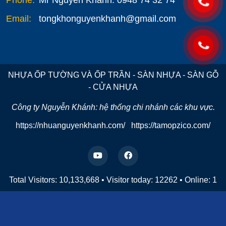
Phone:
Mr Nguyễn Khánh: 0948 74 32 74
Email:
tongkhonguyenkhanh@gmail.com
NHỰA ỐP TƯỜNG VÀ ỐP TRẦN - SÀN NHỰA - SÀN GỖ
- CỬA NHỰA
Công ty Nguyễn Khánh: hệ thống chi nhánh các khu vực.
https://nhuanguyenkhanh.com/
https://tamopzico.com/
Total Visitors: 10,133,668
•
Visitor today:
12262
•
Online:
1