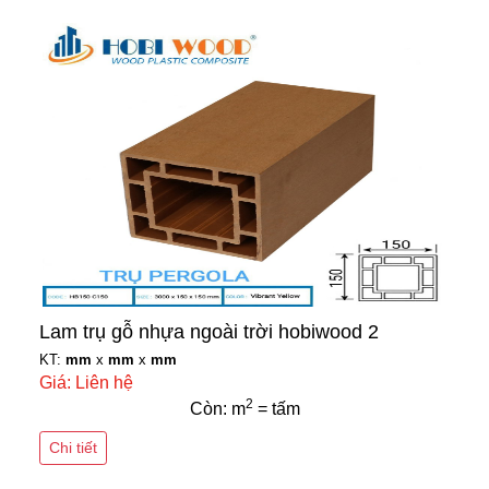
Lam trụ gỗ nhựa ngoài trời hobiwood 2
KT:
mm
x
mm
x
mm
Giá: Liên hệ
2
Còn: m
= tấm
Chi tiết