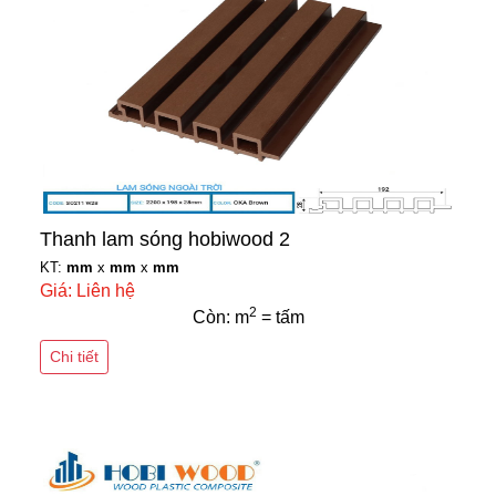
Thanh lam sóng hobiwood 2
KT:
mm
x
mm
x
mm
Giá: Liên hệ
2
Còn: m
= tấm
Chi tiết