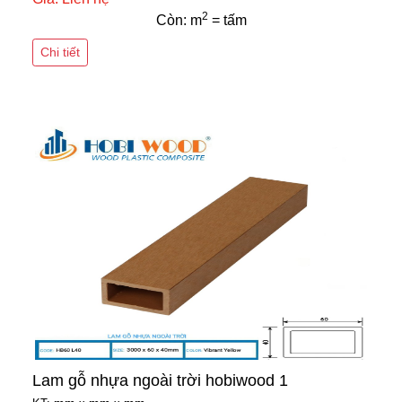
2
Còn: m
= tấm
Chi tiết
Lam gỗ nhựa ngoài trời hobiwood 1