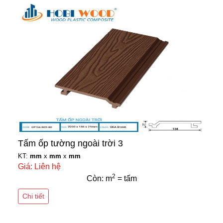
Tấm ốp tường ngoài trời 3
KT:
mm
x
mm
x
mm
Giá: Liên hệ
2
Còn: m
= tấm
Chi tiết