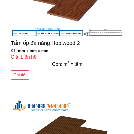
Tấm ốp đa năng Hobiwood 2
KT:
mm
x
mm
x
mm
Giá: Liên hệ
2
Còn: m
= tấm
Chi tiết