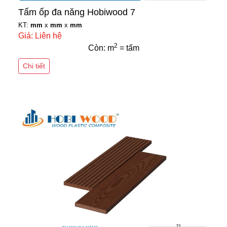
Tấm ốp đa năng Hobiwood 7
KT:
mm
x
mm
x
mm
Giá: Liên hệ
2
Còn: m
= tấm
Chi tiết