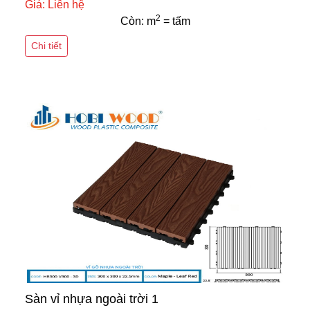
Giá: Liên hệ
2
Còn: m
= tấm
Chi tiết
Sàn vỉ nhựa ngoài trời 1