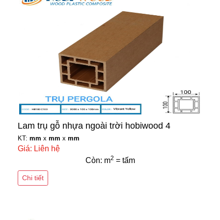
Lam trụ gỗ nhựa ngoài trời hobiwood 4
KT:
mm
x
mm
x
mm
Giá: Liên hệ
2
Còn: m
= tấm
Chi tiết