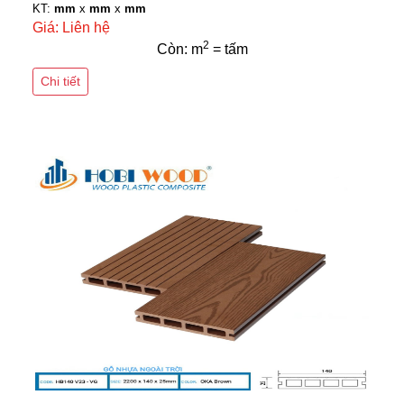
KT:
mm
x
mm
x
mm
Giá: Liên hệ
2
Còn: m
= tấm
Chi tiết