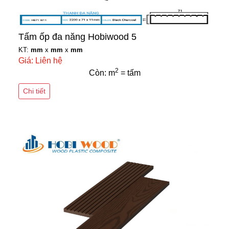
Tấm ốp đa năng Hobiwood 5
KT:
mm
x
mm
x
mm
Giá: Liên hệ
2
Còn: m
= tấm
Chi tiết