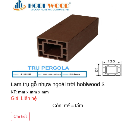
Lam trụ gỗ nhựa ngoài trời hobiwood 3
KT:
mm
x
mm
x
mm
Giá: Liên hệ
2
Còn: m
= tấm
Chi tiết