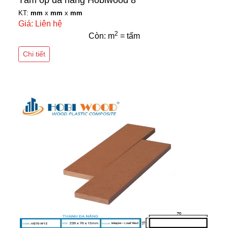
Tấm ốp đa năng Hobiwood 8
KT:
mm
x
mm
x
mm
Giá: Liên hệ
2
Còn: m
= tấm
Chi tiết