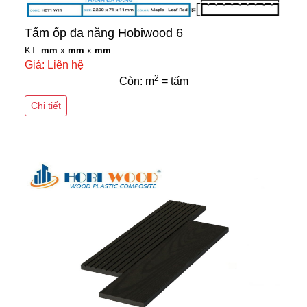
Tấm ốp đa năng Hobiwood 6
KT:
mm
x
mm
x
mm
Giá: Liên hệ
2
Còn: m
= tấm
Chi tiết