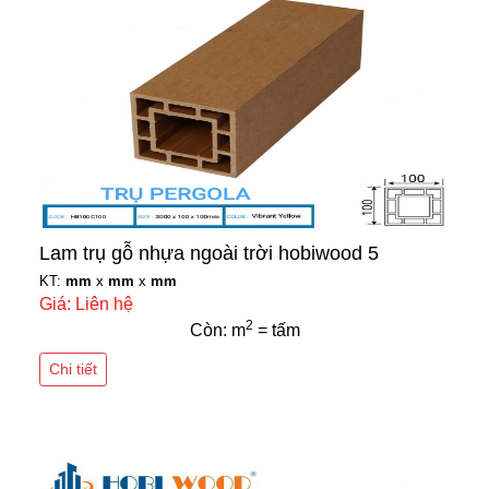
Lam trụ gỗ nhựa ngoài trời hobiwood 5
KT:
mm
x
mm
x
mm
Giá: Liên hệ
2
Còn: m
= tấm
Chi tiết