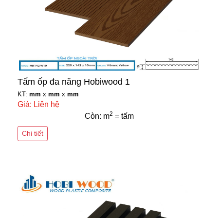
Tấm ốp đa năng Hobiwood 1
KT:
mm
x
mm
x
mm
Giá: Liên hệ
2
Còn: m
= tấm
Chi tiết