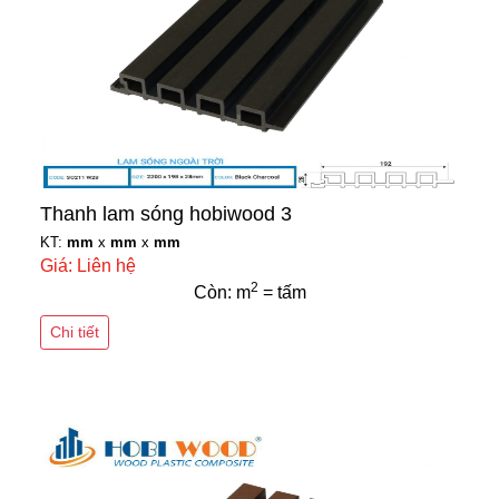
Thanh lam sóng hobiwood 3
KT:
mm
x
mm
x
mm
Giá: Liên hệ
2
Còn: m
= tấm
Chi tiết