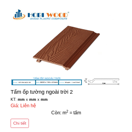
Tấm ốp tường ngoài trời 2
KT:
mm
x
mm
x
mm
Giá: Liên hệ
2
Còn: m
= tấm
Chi tiết