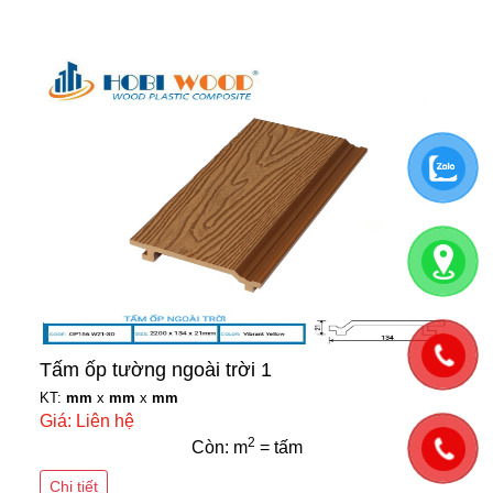
Tấm ốp tường ngoài trời 1
KT:
mm
x
mm
x
mm
Giá: Liên hệ
2
Còn: m
= tấm
Chi tiết