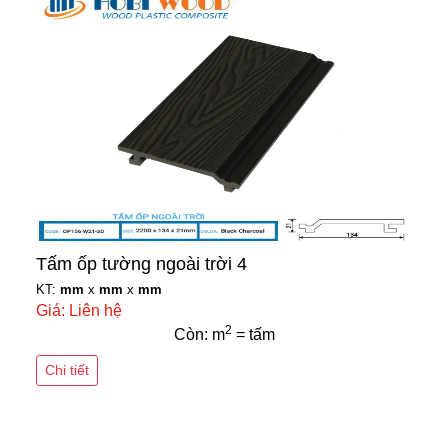
Tấm ốp tường ngoài trời 4
KT:
mm
x
mm
x
mm
Giá: Liên hệ
2
Còn: m
= tấm
Chi tiết