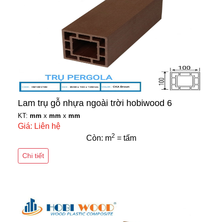
Lam trụ gỗ nhựa ngoài trời hobiwood 6
KT:
mm
x
mm
x
mm
Giá: Liên hệ
2
Còn: m
= tấm
Chi tiết