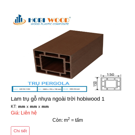
Lam trụ gỗ nhựa ngoài trời hobiwood 1
KT:
mm
x
mm
x
mm
Giá: Liên hệ
2
Còn: m
= tấm
Chi tiết