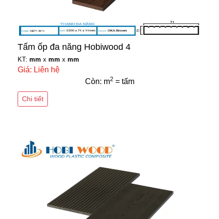
Tấm ốp đa năng Hobiwood 4
KT:
mm
x
mm
x
mm
Giá: Liên hệ
2
Còn: m
= tấm
Chi tiết