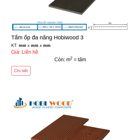
Tấm ốp đa năng Hobiwood 3
KT:
mm
x
mm
x
mm
Giá: Liên hệ
2
Còn: m
= tấm
Chi tiết