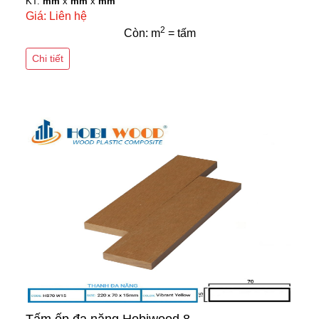
KT:
mm
x
mm
x
mm
Giá: Liên hệ
2
Còn: m
= tấm
Chi tiết