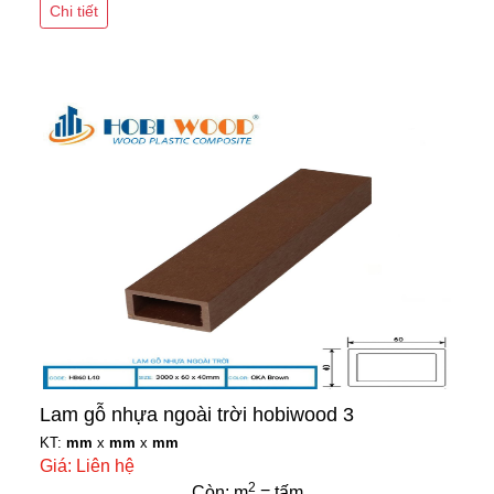
Chi tiết
Lam gỗ nhựa ngoài trời hobiwood 3
KT:
mm
x
mm
x
mm
Giá: Liên hệ
2
Còn: m
= tấm