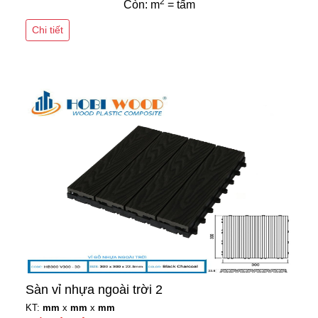
2
Còn: m
= tấm
Chi tiết
Sàn vỉ nhựa ngoài trời 2
KT:
mm
x
mm
x
mm