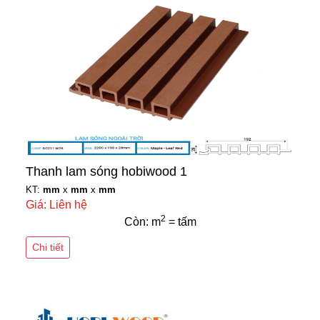
Thanh lam sóng hobiwood 1
KT:
mm
x
mm
x
mm
Giá: Liên hệ
2
Còn: m
= tấm
Chi tiết