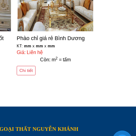
ốt
Phào chỉ giá rẻ Bình Dương
KT:
mm
x
mm
x
mm
Giá: Liên hệ
2
Còn: m
= tấm
Chi tiết
NGOẠI THẤT NGUYỄN KHÁNH