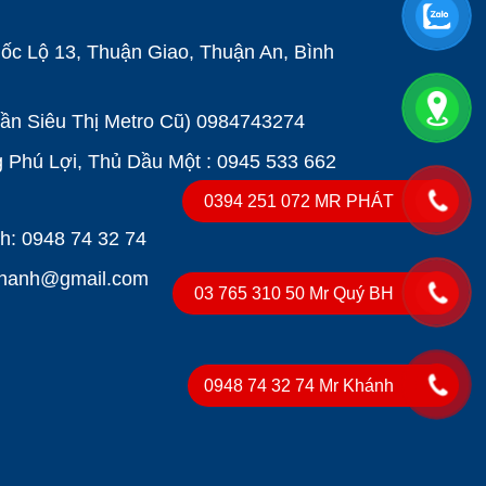
ốc Lộ 13, Thuận Giao, Thuận An, Bình
Gần Siêu Thị Metro Cũ)
0984743274
Phú Lợi, Thủ Dầu Một : 0945 533 662
0394 251 072 MR PHÁT
: 0948 74 32 74
khanh@gmail.com
03 765 310 50 Mr Quý BH
0948 74 32 74 Mr Khánh