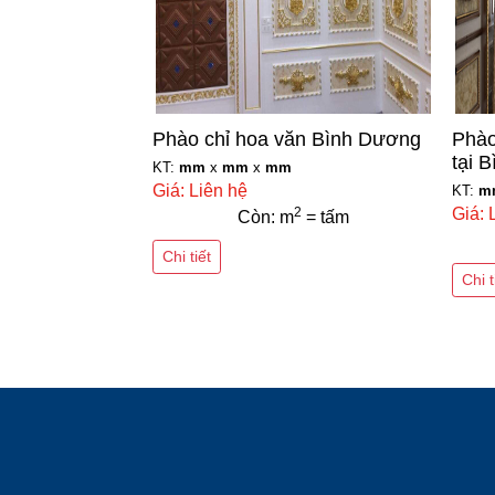
Phào chỉ hoa văn Bình Dương
Phào
tại 
KT:
mm
x
mm
x
mm
Giá: Liên hệ
KT:
m
2
Giá: 
Còn: m
= tấm
Chi tiết
Chi t