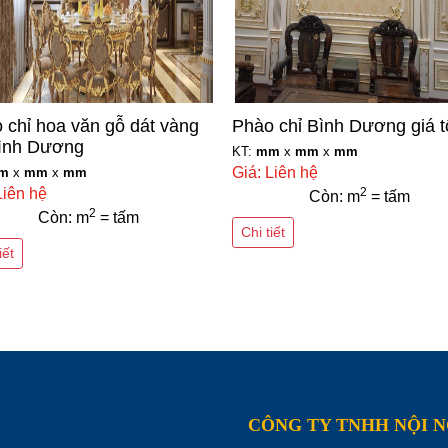
 chỉ hoa văn gỗ dát vàng
Phào chỉ Bình Dương giá t
Bình Dương
KT:
mm
x
mm
x
mm
Giá: Liên hệ
m
x
mm
x
mm
Liên hệ
2
Còn: m
= tấm
2
Còn: m
= tấm
Chi tiết
iết
CÔNG TY TNHH NỘI 