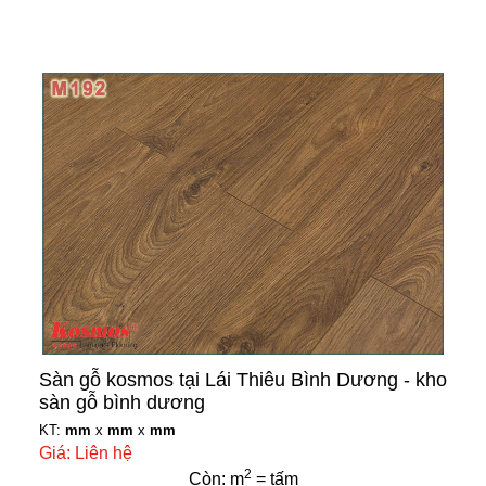
Sàn gỗ kosmos tại Lái Thiêu Bình Dương - kho
sàn gỗ bình dương
KT:
mm
x
mm
x
mm
Giá: Liên hệ
2
Còn: m
= tấm