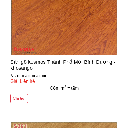
Sàn gỗ kosmos Thành Phố Mới Bình Dương -
khosango
KT:
mm
x
mm
x
mm
Giá: Liên hệ
2
Còn: m
= tấm
Chi tiết