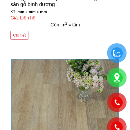
sàn gỗ bình dương
KT:
mm
x
mm
x
mm
Giá: Liên hệ
2
Còn: m
= tấm
Chi tiết