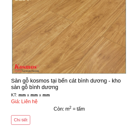
Sàn gỗ kosmos tại bến cát bình dương - kho
sàn gỗ bình dương
KT:
mm
x
mm
x
mm
Giá: Liên hệ
2
Còn: m
= tấm
Chi tiết