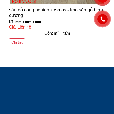
sàn gỗ công nghiệp kosmos - kho sàn gỗ bình
dương
KT:
mm
x
mm
x
mm
Giá: Liên hệ
2
Còn: m
= tấm
Chi tiết