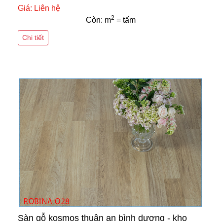
Giá: Liên hệ
2
Còn: m
= tấm
Chi tiết
Sàn gỗ kosmos thuận an bình dương - kho