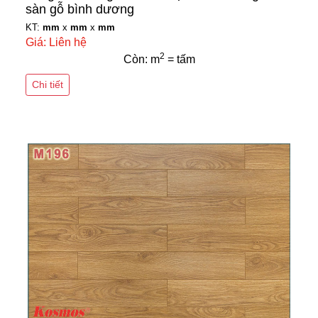
sàn gỗ bình dương
KT:
mm
x
mm
x
mm
Giá: Liên hệ
2
Còn: m
= tấm
Chi tiết