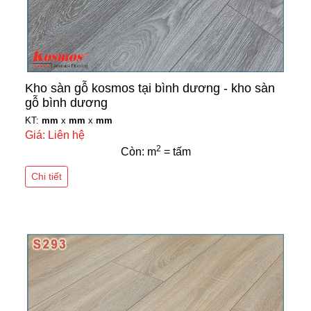
Kho sàn gỗ kosmos tại bình dương - kho sàn
gỗ bình dương
KT:
mm
x
mm
x
mm
Giá: Liên hệ
2
Còn: m
= tấm
Chi tiết