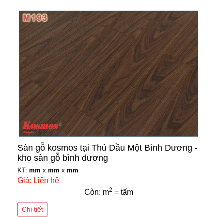
Sàn gỗ kosmos tại Thủ Dầu Một Bình Dương -
kho sàn gỗ bình dương
KT:
mm
x
mm
x
mm
Giá: Liên hệ
2
Còn: m
= tấm
Chi tiết