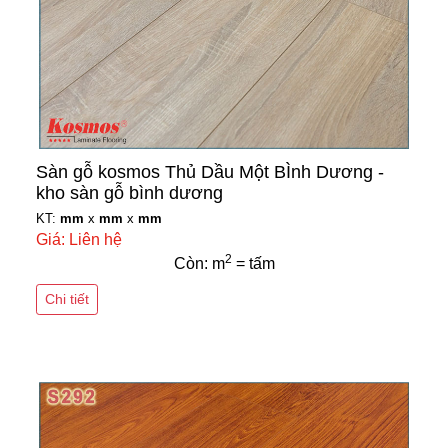
Sàn gỗ kosmos Thủ Dầu Một BÌnh Dương -
kho sàn gỗ bình dương
KT:
mm
x
mm
x
mm
Giá: Liên hệ
2
Còn: m
= tấm
Chi tiết