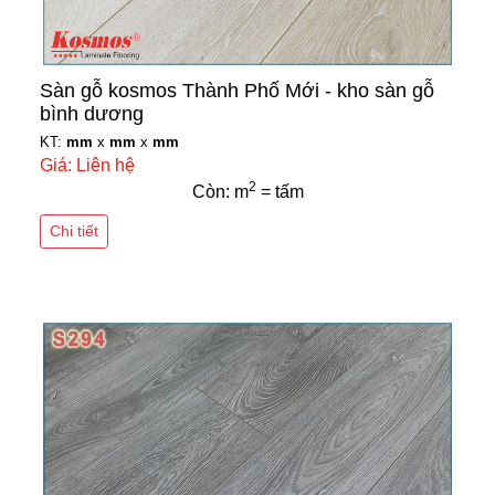
Sàn gỗ kosmos Thành Phố Mới - kho sàn gỗ
bình dương
KT:
mm
x
mm
x
mm
Giá: Liên hệ
2
Còn: m
= tấm
Chi tiết