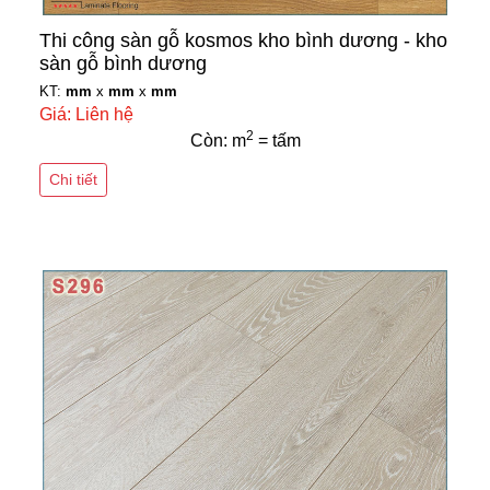
Thi công sàn gỗ kosmos kho bình dương - kho
sàn gỗ bình dương
KT:
mm
x
mm
x
mm
Giá: Liên hệ
2
Còn: m
= tấm
Chi tiết