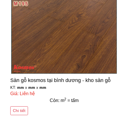
Sàn gỗ kosmos tại bình dương - kho sàn gỗ
KT:
mm
x
mm
x
mm
Giá: Liên hệ
2
Còn: m
= tấm
Chi tiết