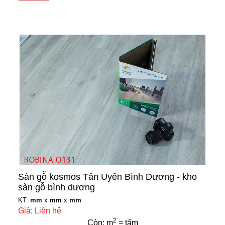
Sàn gỗ kosmos Tân Uyên Bình Dương - kho
sàn gỗ bình dương
KT:
mm
x
mm
x
mm
Giá: Liên hệ
2
Còn: m
= tấm