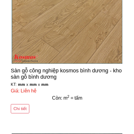
Sàn gỗ công nghiệp kosmos bình dương - kho
sàn gỗ bình dương
KT:
mm
x
mm
x
mm
Giá: Liên hệ
2
Còn: m
= tấm
Chi tiết