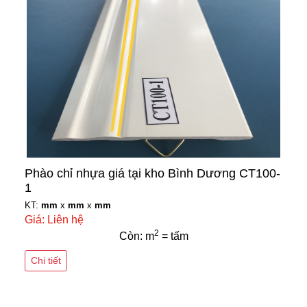
Phào chỉ nhựa giá tại kho Bình Dương CT100-
1
KT:
mm
x
mm
x
mm
Giá: Liên hệ
2
Còn: m
= tấm
Chi tiết