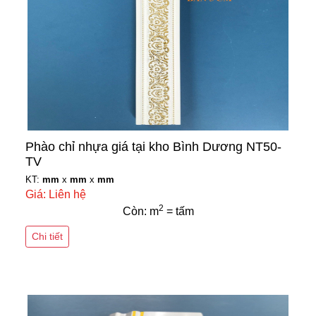
Phào chỉ nhựa giá tại kho Bình Dương NT50-
TV
KT:
mm
x
mm
x
mm
Giá: Liên hệ
2
Còn: m
= tấm
Chi tiết