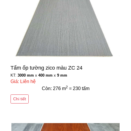
Tấm ốp tường zico màu ZC 24
KT:
3000 mm
x
400 mm
x
9 mm
Giá: Liên hệ
2
Còn: 276 m
= 230 tấm
Chi tiết