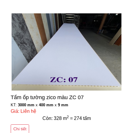
Tấm ốp tường zico màu ZC 07
KT:
3000 mm
x
400 mm
x
9 mm
Giá: Liên hệ
2
Còn: 328 m
= 274 tấm
Chi tiết