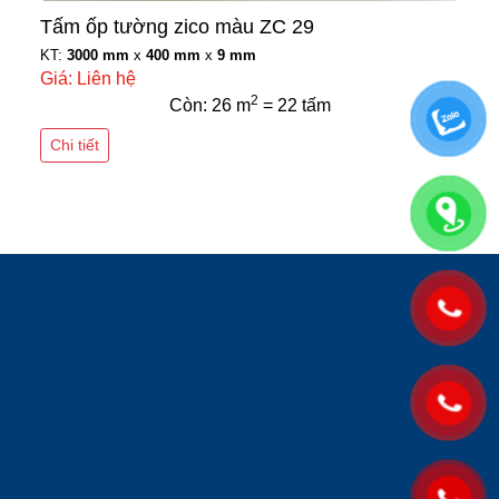
Tấm ốp tường zico màu ZC 29
KT:
3000 mm
x
400 mm
x
9 mm
Giá: Liên hệ
2
Còn: 26 m
= 22 tấm
Chi tiết