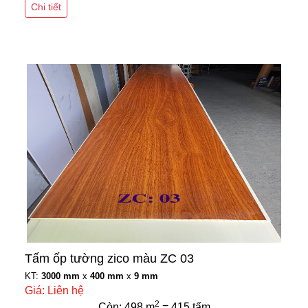
Chi tiết
Tấm ốp tường zico màu ZC 03
KT:
3000 mm
x
400 mm
x
9 mm
Giá: Liên hệ
2
Còn: 498 m
= 415 tấm