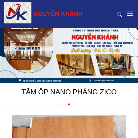
NGUYỄN KHÁNH
TẤM ỐP NANO PHẲNG ZICO