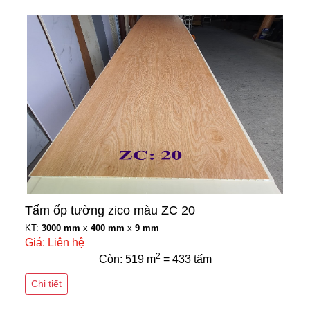
Tấm ốp tường zico màu ZC 20
KT:
3000 mm
x
400 mm
x
9 mm
Giá: Liên hệ
2
Còn: 519 m
= 433 tấm
Chi tiết