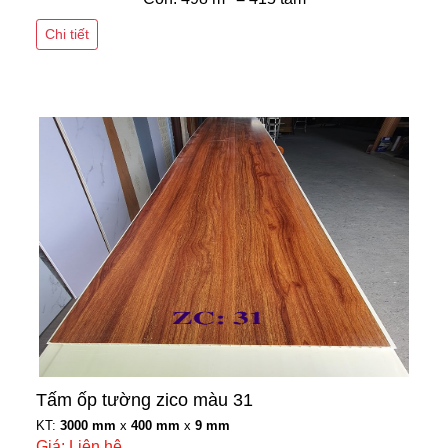
Chi tiết
Tấm ốp tường zico màu 31
KT:
3000 mm
x
400 mm
x
9 mm
Giá: Liên hệ