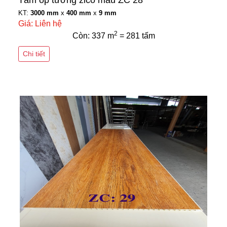
Tấm ốp tường zico màu ZC 28
KT:
3000 mm
x
400 mm
x
9 mm
Giá: Liên hệ
2
Còn: 337 m
= 281 tấm
Chi tiết