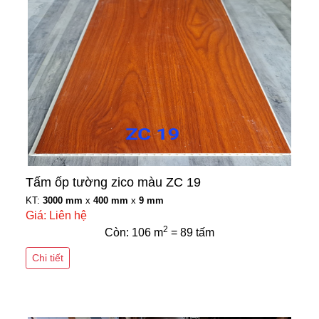
Tấm ốp tường zico màu ZC 19
KT:
3000 mm
x
400 mm
x
9 mm
Giá: Liên hệ
2
Còn: 106 m
= 89 tấm
Chi tiết