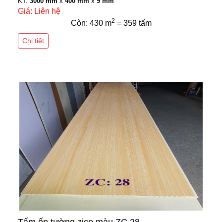
KT:
3000 mm
x
400 mm
x
9 mm
Giá: Liên hệ
2
Còn: 430 m
= 359 tấm
Chi tiết