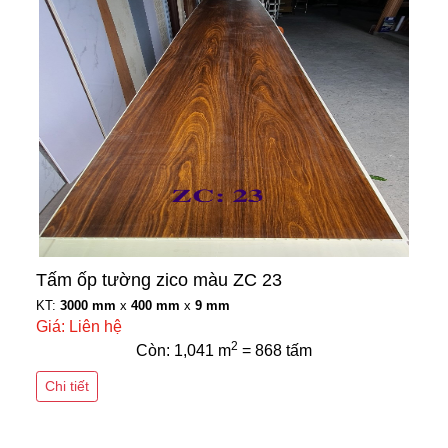
Tấm ốp tường zico màu ZC 23
KT:
3000 mm
x
400 mm
x
9 mm
Giá: Liên hệ
2
Còn: 1,041 m
= 868 tấm
Chi tiết