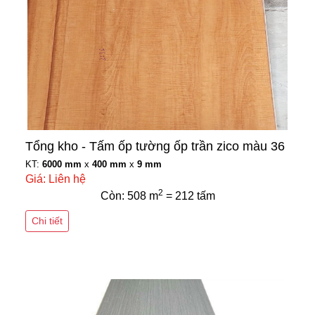
Tổng kho - Tấm ốp tường ốp trần zico màu 36
KT:
6000 mm
x
400 mm
x
9 mm
Giá: Liên hệ
2
Còn: 508 m
= 212 tấm
Chi tiết