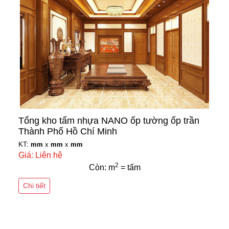
Tổng kho tấm nhựa NANO ốp tường ốp trần
Thành Phố Hồ Chí Minh
KT:
mm
x
mm
x
mm
Giá: Liên hệ
2
Còn: m
= tấm
Chi tiết