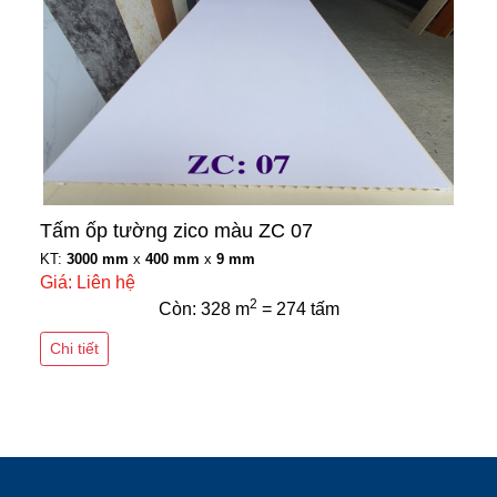
Tấm ốp tường zico màu ZC 07
KT:
3000 mm
x
400 mm
x
9 mm
Giá: Liên hệ
2
Còn: 328 m
= 274 tấm
Chi tiết