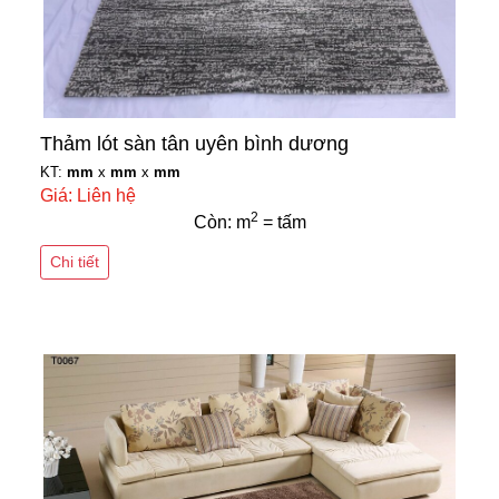
Thảm lót sàn tân uyên bình dương
KT:
mm
x
mm
x
mm
Giá: Liên hệ
2
Còn: m
= tấm
Chi tiết