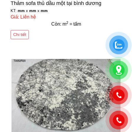
Thảm sofa thủ dầu một tại bình dương
KT:
mm
x
mm
x
mm
Giá: Liên hệ
2
Còn: m
= tấm
Chi tiết