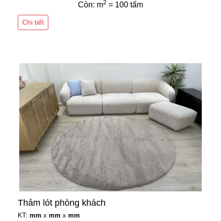
2
Còn: m
= 100 tấm
Chi tiết
Thảm lót phòng khách
KT:
mm
x
mm
x
mm