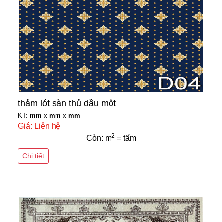
thảm lót sàn thủ dầu một
KT:
mm
x
mm
x
mm
Giá: Liên hệ
2
Còn: m
= tấm
Chi tiết