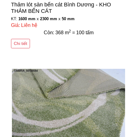
Thảm lót sàn bến cát Bình Dương - KHO
THẢM BẾN CÁT
KT:
1600 mm
x
2300 mm
x
50 mm
Giá: Liên hệ
2
Còn: 368 m
= 100 tấm
Chi tiết