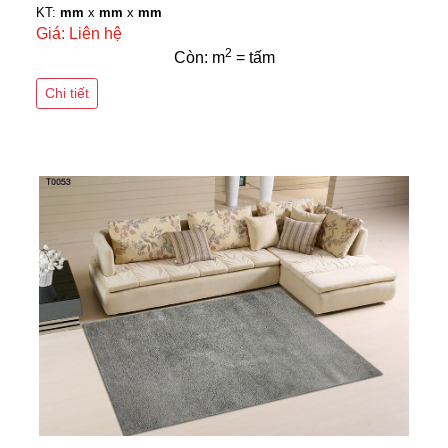
KT:
mm
x
mm
x
mm
Giá: Liên hệ
2
Còn: m
= tấm
Chi tiết