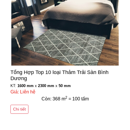
Tổng Hợp Top 10 loại Thảm Trải Sàn Bình
Dương
KT:
1600 mm
x
2300 mm
x
50 mm
Giá: Liên hệ
2
Còn: 368 m
= 100 tấm
Chi tiết