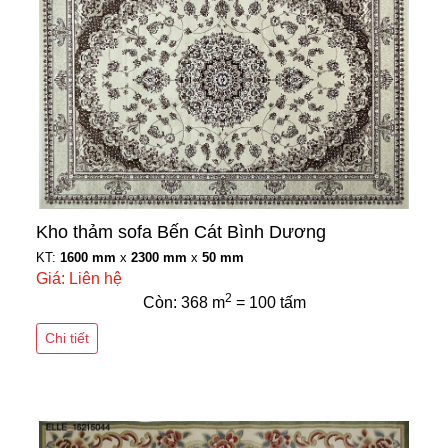
Kho thảm sofa Bến Cát Bình Dương
KT:
1600 mm
x
2300 mm
x
50 mm
Giá: Liên hệ
2
Còn: 368 m
= 100 tấm
Chi tiết