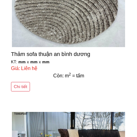
Thảm sofa thuận an bình dương
KT:
mm
x
mm
x
mm
Giá: Liên hệ
2
Còn: m
= tấm
Chi tiết