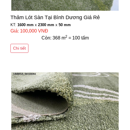
Thảm Lót Sàn Tại Bình Dương Giá Rẻ
KT:
1600 mm
x
2300 mm
x
50 mm
Giá: 100,000 VNĐ
2
Còn: 368 m
= 100 tấm
Chi tiết