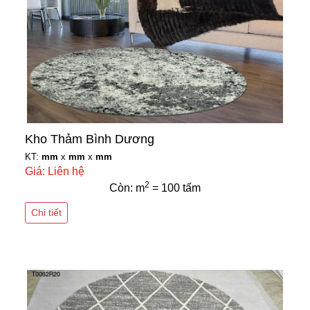
Kho Thảm Bình Dương
KT:
mm
x
mm
x
mm
Giá: Liên hệ
2
Còn: m
= 100 tấm
Chi tiết