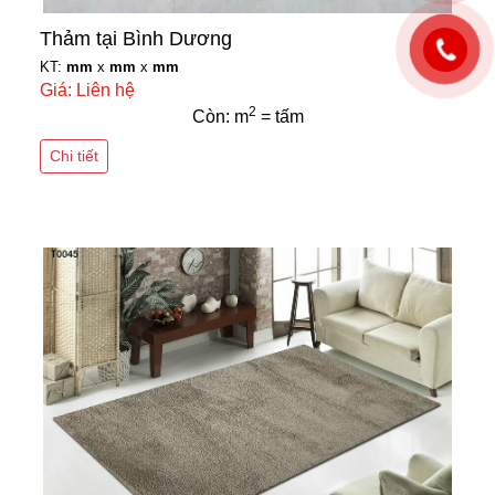
Thảm tại Bình Dương
KT:
mm
x
mm
x
mm
Giá: Liên hệ
2
Còn: m
= tấm
Chi tiết