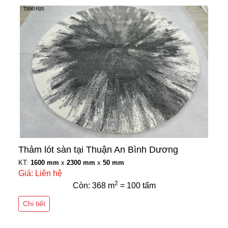
Thảm lót sàn tại Thuận An Bình Dương
KT:
1600 mm
x
2300 mm
x
50 mm
Giá: Liên hệ
2
Còn: 368 m
= 100 tấm
Chi tiết