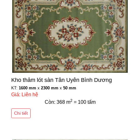
Kho thảm lót sàn Tân Uyên Bình Dương
KT:
1600 mm
x
2300 mm
x
50 mm
Giá: Liên hệ
2
Còn: 368 m
= 100 tấm
Chi tiết