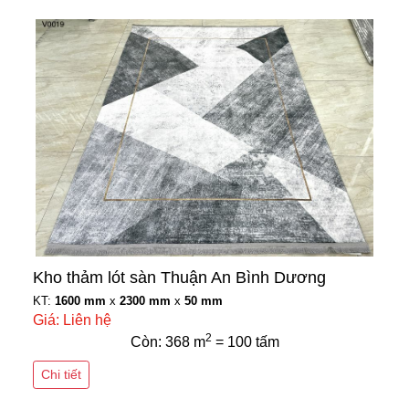
Kho thảm lót sàn Thuận An Bình Dương
KT:
1600 mm
x
2300 mm
x
50 mm
Giá: Liên hệ
2
Còn: 368 m
= 100 tấm
Chi tiết