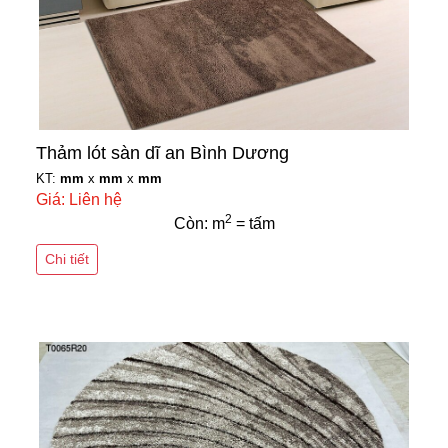
Thảm lót sàn dĩ an Bình Dương
KT:
mm
x
mm
x
mm
Giá: Liên hệ
2
Còn: m
= tấm
Chi tiết