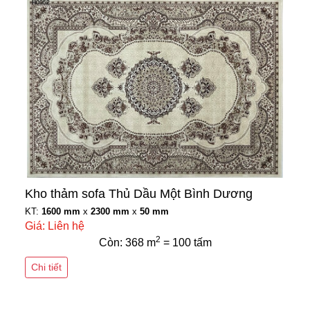
Kho thảm sofa Thủ Dầu Một Bình Dương
KT:
1600 mm
x
2300 mm
x
50 mm
Giá: Liên hệ
2
Còn: 368 m
= 100 tấm
Chi tiết