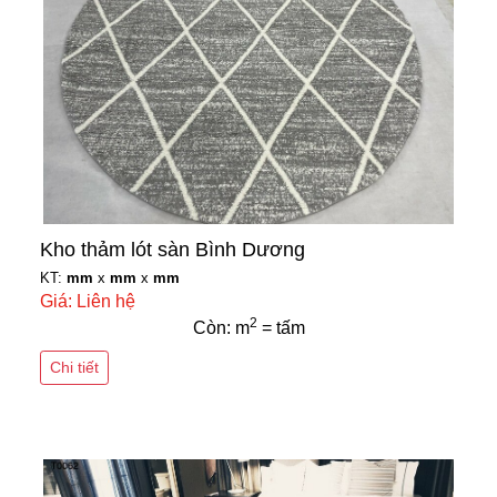
Kho thảm lót sàn Bình Dương
KT:
mm
x
mm
x
mm
Giá: Liên hệ
2
Còn: m
= tấm
Chi tiết