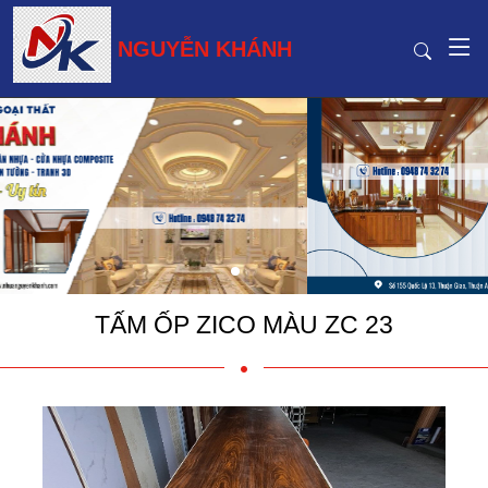
NGUYỄN KHÁNH
TẤM ỐP ZICO MÀU ZC 23