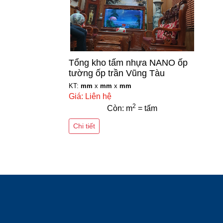
Tổng kho tấm nhựa NANO ốp
tường ốp trần Vũng Tàu
KT:
mm
x
mm
x
mm
Giá: Liên hệ
2
Còn: m
= tấm
Chi tiết