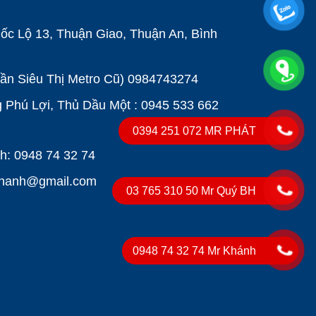
ốc Lộ 13, Thuận Giao, Thuận An, Bình
Gần Siêu Thị Metro Cũ)
0984743274
Phú Lợi, Thủ Dầu Một : 0945 533 662
0394 251 072 MR PHÁT
: 0948 74 32 74
khanh@gmail.com
03 765 310 50 Mr Quý BH
0948 74 32 74 Mr Khánh