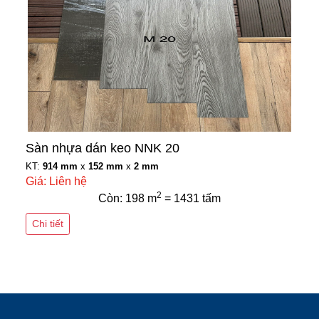
Sàn nhựa dán keo NNK 20
KT:
914 mm
x
152 mm
x
2 mm
Giá: Liên hệ
2
Còn: 198 m
= 1431 tấm
Chi tiết